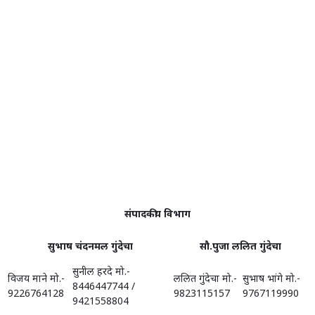
संपादकीय विभाग
सुभाष चंदनमल गुंदेचा
सौ.पुजा ललित गुंदेचा
सुनील हरदे मो.-
विजय माने मो.-
ललित गुंदेचा मो.-
सुभाष भांगे मो.-
8446447744 /
9226764128
9823115157
9767119990
9421558804