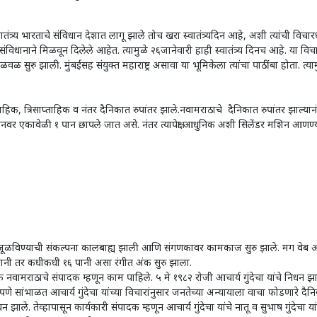
वातंत्र्य भारताचे संविधान देशात लागू झाले तोच खरा स्वातंत्र्यदिन आहे, अशी त्यांची विच
संविधानाने मिळवून दिलेले आहेत. त्यामुळे २६जानेवारी हाही स्वातंत्र्य दिनच आहे. या 
 चळवळ सुरु झाली. मुंबईसह संयुक्त महाराष्ट्र असावा या भूमिकेला त्यांचा पाठींबा होता. 
 त्रिसाप्ताहिक व नंतर दैनिकात रुपांतर झाले.नवामराठाचे दैनिकात रुपांतर झाल्यानंत
 या मशिनवर एकावेळी १ पान छापले जात असे. नंतर त्यापेक्षा आधुनिक अशी सिलेंडर मशिन 
ण्याची संकल्पना कालबाह्य झाली आणि संगणकावर कामकाज सुरु झाले. मग वेब ऑफ
ानी तर कधीकधी १६ पानी असा रंगीत अंक सुरु झाला.
राठाचे संपादक म्हणून काम पाहिले. ५ मे १९८२ रोजी आचार्य गुंदेचा यांचे निधन झाले. त
मर्थपणे सांभाळत आचार्य गुंदेचा यांच्या विचारांनुसार जनतेच्या अन्यायाला वाचा फोडणा
े. तेव्हापासून कार्यकारी संपादक म्हणून आचार्य गुंदेचा यांचे नातू व सुभाष गुंदेचा य