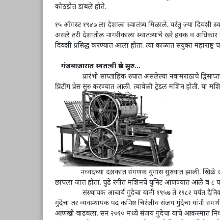
कोठडीत डांबले होते.
१५ ऑगस्ट १९४७ ला देशाला स्वातंत्र्य मिळाले. परंतु ज्या दिवशी स्
असले तरी देशातील नागरीकाला स्वातंत्र्याचे खरे हक्क व अधिकार 
दिवशी प्रसिद्ध करण्यात आला होता. त्या काळात संयुक्त महाराष्ट्र
गंजबाजारात स्वतःची प्रेस सुरु…
प्रारंभी साप्ताहिक रुपात असलेल्या नवामराठाचे द्विसाप्ताहिक,
प्रिंटींग प्रेस सुरु करण्यात आली. त्यावेळी ट्रेडल मशिन होती.
नव्वदच्या दशकात संगणक युगास सुरुवात झाली. खिळे जूळवि
छापला जात होता. पुढे रंगीत मशिनचे युनिट आणण्यात आले व ८ प
संस्थापक आचार्य गुंदेचा यांनी १९५७ ते १९८२ पर्यंत दैनिक नवाम
गुंदेचा तर व्यवस्थापक पद कनिष्ठ चिरंजीव संजय गुंदेचा यांनी स
आणखी वाढवला. सन २०१० मध्ये संजय गुंदेचा यांचे आकस्मात निधन झाल