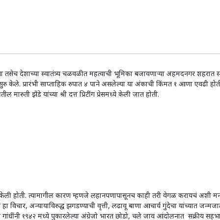
तसेच देशाच्या स्वातंत्र्य चळवळीत महत्वाची भूमिका बजावणार्‍या अहमदनगर शहरात स्व.
सुरु केले. प्रारंभी साप्ताहिक रुपात ४ पाने असलेल्या या अंकाची किंमत १ आणा एवढी होती
ारुती झेंडे यांच्या श्री दत्त प्रिटींग प्रेसमध्ये केली जात होती.
सुरु केली होती. त्यामागील कारण म्हणजे लहानपणापासूनच काही तरी वेगळ करायचं अशी 
विचार, अन्यायाविरुद्ध झगडण्याची वृत्ती, लढावू बाणा आचार्य गुंदेचा यांच्यात जन्मज
त्मा गांधींनी १९४२ मध्ये पुकारलेल्या अंग्रेजो भारत छोडो, चले जाव आंदोलनात सक्रीय सहभाग 