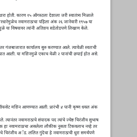
ारधारा होती. कारण १५ ऑगस्टला देशाला जरी स्वातंत्र्य मिळाले
विचारधारेमुळेच नवामराठाचा पहिला अंक २६ जानेवारी १९५७ या
त्यामुळे या विषयावर त्यांनी अतिशय सडेतोडपणे लिखाण केले.
र गंजबाजारात कार्यालय सुरु करण्यात आले. त्यावेळी स्वतःची
आणण्यात आली. या मशिनमुळे एकाच वेळी २ पानांची छपाई होत असे.
सेट मशिन आणण्यात आली. प्रारंभी ४ पानी कृष्ण धवल अंक
्यानंतर नवामराठाचे संपादक पद त्यांचे ज्येष्ठ चिरंजीव सुभाष
रे दैनिक हा नवामराठाचा असलेला लौकीक नुसता टिकवलाच नव्हे तर
ांचे चिरंजीव अॅड. ललित गुंदेचा हे नवामराठाची धुरा समर्थपणे